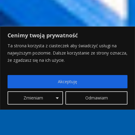
Cenimy twoją prywatność
Ta strona korzysta z ciasteczek aby świadczyć usługi na
najwyższym poziomie. Dalsze korzystanie ze strony oznacza,
że zgadzasz się na ich użycie.
Akceptuję
Zmieniam
Odmawiam
Zaginiona Atlantyda, czyli
Santorini moim okiem
Kategoria:
Waszym okiem
Kierunek:
Santorini