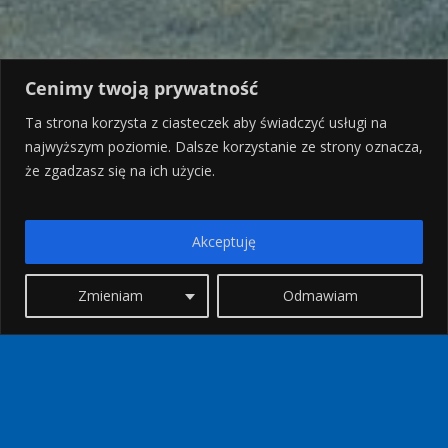
Cenimy twoją prywatność
Ta strona korzysta z ciasteczek aby świadczyć usługi na
najwyższym poziomie. Dalsze korzystanie ze strony oznacza,
że zgadzasz się na ich użycie.
Akceptuję
Zmieniam
Odmawiam
KOS W PAŹDZIERNIKU –
NIE ŻEGNAJ SIĘ Z LATEM
cz.1
Kategoria:
Waszym okiem
Kierunek:
Kos