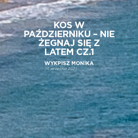
KOS W
PAŹDZIERNIKU – NIE
ŻEGNAJ SIĘ Z
LATEM CZ.1
WYKPISZ MONIKA
30 września 2021