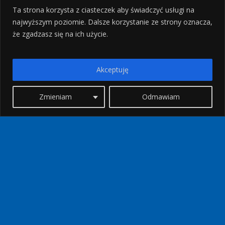
Ta strona korzysta z ciasteczek aby świadczyć usługi na
najwyższym poziomie. Dalsze korzystanie ze strony oznacza,
że zgadzasz się na ich użycie.
Akceptuję
Zmieniam
Odmawiam
Piękne miejsce na wakacje
— hotel Four Seasons
Kategoria:
Okiem Grecosa
Kierunek:
Thassos
Spis treści
Wakacje w rytmie greckiego slow life
Thassos – wyspa zieleni, oliwek i