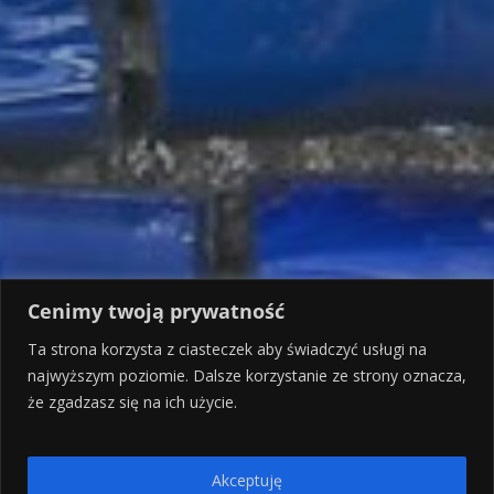
Cenimy twoją prywatność
Ta strona korzysta z ciasteczek aby świadczyć usługi na
najwyższym poziomie. Dalsze korzystanie ze strony oznacza,
że zgadzasz się na ich użycie.
Akceptuję