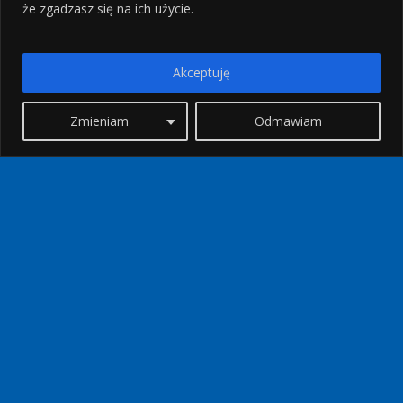
że zgadzasz się na ich użycie.
Akceptuję
Zmieniam
Odmawiam
OKIEM GRECOSA