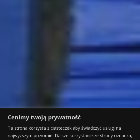
Cenimy twoją prywatność
Ta strona korzysta z ciasteczek aby świadczyć usługi na
najwyższym poziomie. Dalsze korzystanie ze strony oznacza,