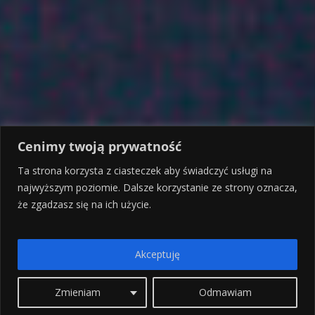
Cenimy twoją prywatność
Ta strona korzysta z ciasteczek aby świadczyć usługi na
najwyższym poziomie. Dalsze korzystanie ze strony oznacza,
że zgadzasz się na ich użycie.
Akceptuję
Zmieniam
Odmawiam
Grecja… sztuka dobrego
bycia