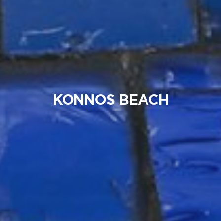
KONNOS BEACH