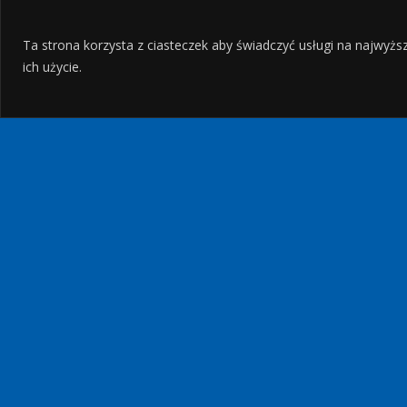
Ta strona korzysta z ciasteczek aby świadczyć usługi na najwyżs
ich użycie.
OKIEM GRECOSA
TOP 5 (6!)
UKRYTYCH,
TAJEMNICZYCH I
NIEZWYKŁYCH