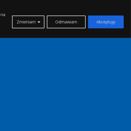
 na
Zmieniam
Odmawiam
Akceptuję
KIERUNKI
Attyka
Chalkidiki
Cypr
Evia
Ios
Itaka
Kavala
Kefalonia