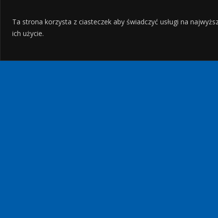
Ta strona korzysta z ciasteczek aby świadczyć usługi na najwyżs
ich użycie.
Z DZIECKIEM
CYPR – NATURA,
KULTURA I
YELLOW