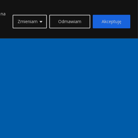
 na
Zmieniam
Odmawiam
Akceptuję
KIERUNKI
Attyka
Chalkidiki
Cypr
Evia
Ios
Itaka
Kavala
Kefalonia