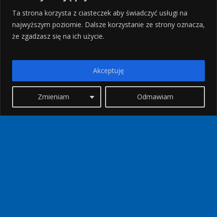
Ta strona korzysta z ciasteczek aby świadczyć usługi na
najwyższym poziomie. Dalsze korzystanie ze strony oznacza,
że zgadzasz się na ich użycie.
Akceptuję
Zmieniam
Odmawiam
10 najpiękniejszych plaż
wyspy KOS
Kategoria:
Plaże
Kierunek:
Kos
Spis treści
Plaża LAMBI
Plaża AGIOS FOKAS