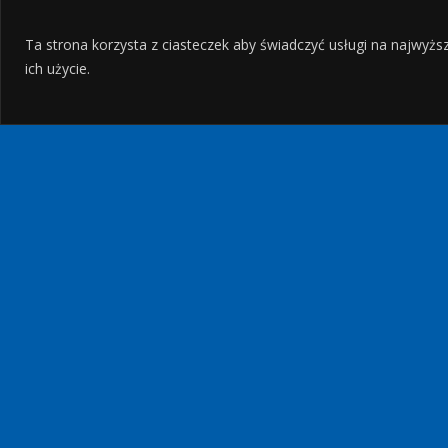
Ta strona korzysta z ciasteczek aby świadczyć usługi na najwyżs
ich użycie.
PLAŻE
10
NAJPIĘKNIEJSZYCH