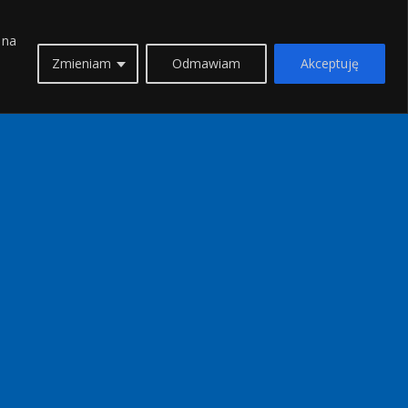
 na
Zmieniam
Odmawiam
Akceptuję
KIERUNKI
Attyka
Chalkidiki
Cypr
Evia
Ios
Itaka
Kavala
Kefalonia