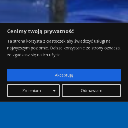
Cenimy twoją prywatność
Ta strona korzysta z ciasteczek aby świadczyć usługi na
najwyższym poziomie. Dalsze korzystanie ze strony oznacza,
że zgadzasz się na ich użycie.
Akceptuję
Zmieniam
Odmawiam
AKTYWNIE