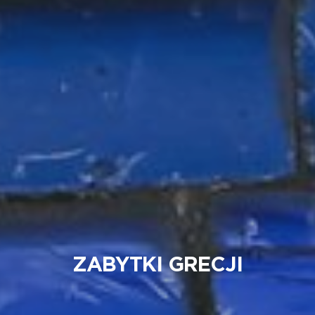
ZABYTKI GRECJI