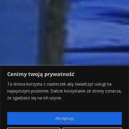
Cenimy twoją prywatność
Ta strona korzysta z ciasteczek aby świadczyć usługi na
najwyższym poziomie. Dalsze korzystanie ze strony oznacza,
że zgadzasz się na ich użycie.
Akceptuję