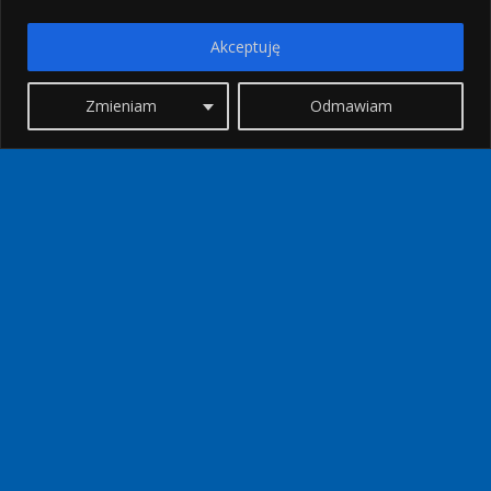
Akceptuję
Zmieniam
Odmawiam
WASZYM OKIEM
ZAKOCHANA W SPORADACH