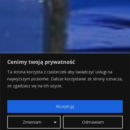
Cenimy twoją prywatność
Ta strona korzysta z ciasteczek aby świadczyć usługi na
najwyższym poziomie. Dalsze korzystanie ze strony oznacza,
że zgadzasz się na ich użycie.
Akceptuję
Zmieniam
Odmawiam