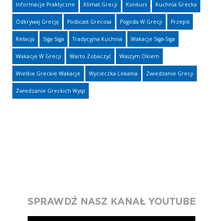
Informacje Praktyczne
Klimat Grecji
Konkurs
Kuchnia Grecka
Odkrywaj Grecję
Podscast Grecosa
Pogoda W Grecji
Przepis
Relacja
Siga Siga
Tradycyjna Kuchnia
Wakacje Siga-Siga
Wakacje W Grecji
Warto Zobaczyć
Waszym Okiem
Wielkie Greckie Wakacje
Wycieczka Lokalna
Zwiedzanie Grecji
Zwiedzanie Greckich Wysp
SPRAWDŹ NASZ KANAŁ YOUTUBE