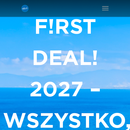
F!RST
DEAL!
2027 –
WSZYSTKO