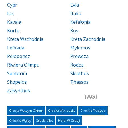
Cypr
Evia
Ios
Itaka
Kavala
Kefalonia
Korfu
Kos
Kreta Wschodnia
Kreta Zachodnia
Lefkada
Mykonos
Peloponez
Preweza
Riwiera Olimpu
Rodos
Santorini
Skiathos
Skopelos
Thassos
Zakynthos
TAGI
Grecja Waszym Okiem
Grecka Wycieczka
Greckie Tradycje
Greckie Wyspy
Grecki Vibe
Hotel W Grecji