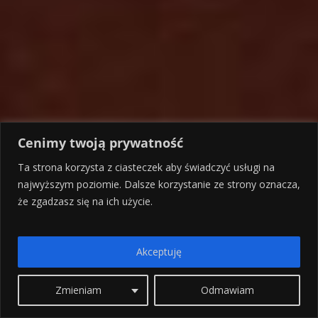
Cenimy twoją prywatność
Ta strona korzysta z ciasteczek aby świadczyć usługi na
najwyższym poziomie. Dalsze korzystanie ze strony oznacza,
że zgadzasz się na ich użycie.
Akceptuję
Zmieniam
Odmawiam
TOP 10 najbardziej
magicznych, greckich