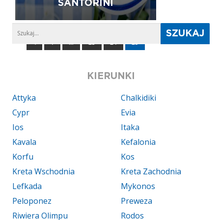
SANTORINI
1
…
23
24
25
KIERUNKI
Attyka
Chalkidiki
Cypr
Evia
Ios
Itaka
Kavala
Kefalonia
Korfu
Kos
Kreta Wschodnia
Kreta Zachodnia
Lefkada
Mykonos
Peloponez
Preweza
Riwiera Olimpu
Rodos