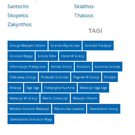
Santorini
Skiathos
Skopelos
Thassos
Zakynthos
TAGI
Grecja Waszym Okiem
Grecka Wycieczka
Greckie Tradycje
Greckie Wyspy
Grecki Vibe
Hotel W Grecji
Informacje Praktyczne
Klimat Grecji
Konkurs
Kuchnia Grecka
Odkrywaj Grecję
Podscast Grecosa
Pogoda W Grecji
Przepis
Relacja
Siga Siga
Tradycyjna Kuchnia
Wakacje Siga-Siga
Wakacje W Grecji
Warto Zobaczyć
Waszym Okiem
Wielkie Greckie Wakacje
Wycieczka Lokalna
Zwiedzanie Grecji
Zwiedzanie Greckich Wysp